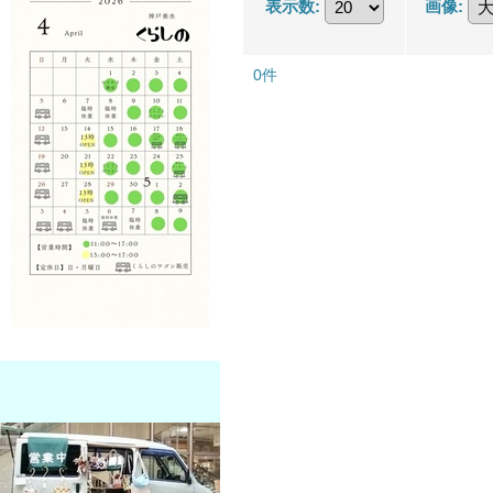
表示数
:
画像
:
0
件