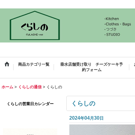
商品カテゴリ一覧
垂水店舗受け取り チーズケーキ予
約フォーム
ホーム
>
くらしの通信
>
くらしの
くらしの
くらしの営業日カレンダー
2024
04
30
年
月
日