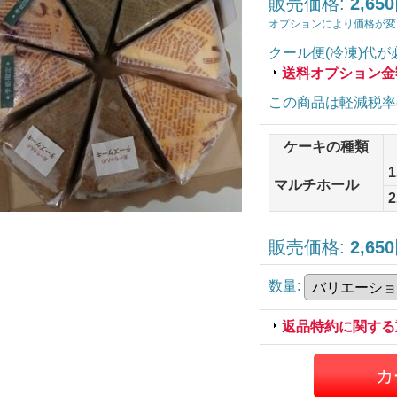
販売価格
:
2,65
オプションにより価格が変
クール便(冷凍)
代が
送料オプション金
この商品は軽減税率
ケーキの種類
マルチホール
販売価格
:
2,65
数量
:
返品特約に関する