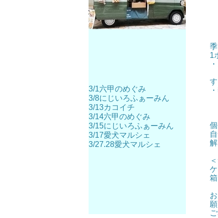
季
1
・
ア
す
3/1六甲のめぐみ
・
3/8にじいろふぁーみん
3/13カコイチ
3/14六甲のめぐみ
個
3/15にじいろふぁーみん
自
3/17愛犬マルシェ
解
3/27.28愛犬マルシェ
＜
ケ
箱
お
願
ご