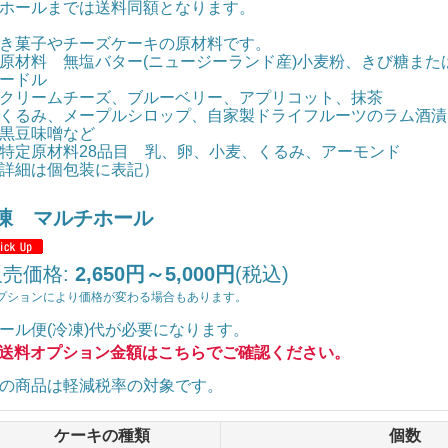
ホールまでは送料同額となります。
き菓子やチーズケーキの原材料です。
原材料 無塩バター(ニュージーランド産)小麦粉、きび糖ま
ードル
リームチーズ、ブルーベリー、アプリコット、抹茶
るみ、メープルシロップ、自家製ドライフルーツのラム酒漬
黒豆味噌など
特定原材料28品目 乳、卵、小麦、くるみ、アーモンド
詳細は個包装に表記）
凍 マルチホール
販売価格
:
2,650円～5,000円
(税込)
プションにより価格が変わる場合もあります。
ール便(冷凍)
代が必要になります。
送料オプション金額はこちらでご確認ください。
の商品は軽減税率の対象です。
ケーキの種類
個数