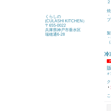
２
焼
・
くらしの
プ
(CULASHI KITCHEN）
ク
〒655-0022
く
兵庫県神戸市垂水区
製
瑞穂通6-28
・
（
冷
オ
ク
こ