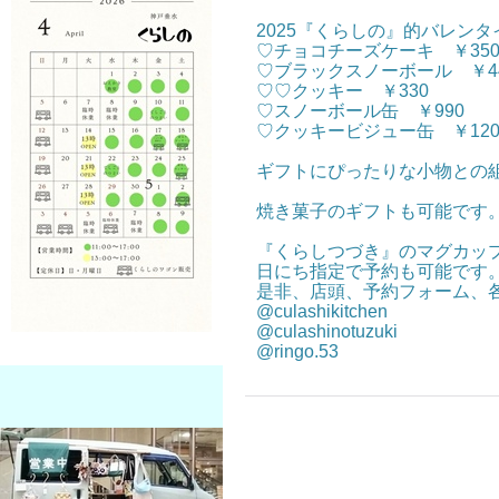
2025『くらしの』的バレンタ
♡チョコチーズケーキ ￥35
♡ブラックスノーボール ￥4
♡♡クッキー ￥330
♡スノーボール缶 ￥990
♡クッキービジュー缶 ￥120
ギフトにぴったりな小物との
焼き菓子のギフトも可能です
『くらしつづき』のマグカップ
日にち指定で予約も可能です
是非、店頭、予約フォーム、各i
@culashikitchen
@culashinotuzuki
@ringo.53