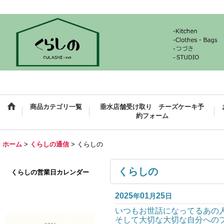
商品カテゴリ一覧
垂水店舗受け取り チーズケーキ予
約フォーム
ホーム
>
くらしの通信
>
くらしの
くらしの
くらしの営業日カレンダー
2025
01
25
年
月
日
いつもお世話になってるあの
そして大切な大切な自分への