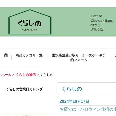
商品カテゴリ一覧
垂水店舗受け取り チーズケーキ予
約フォーム
ホーム
>
くらしの通信
>
くらしの
くらしの
くらしの営業日カレンダー
2024
10
17
年
月
日
お店では ハロウィン仕様の