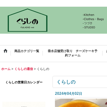
商品カテゴリ一覧
垂水店舗受け取り チーズケーキ予
約フォーム
ホーム
>
くらしの通信
>
くらしの
くらしの
くらしの営業日カレンダー
2024
04
02
年
月
日