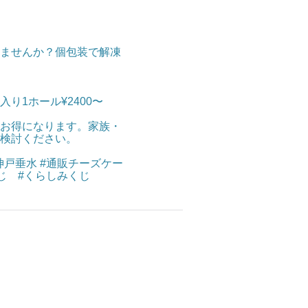
ませんか？個包装で解凍
り1ホール¥2400〜
お得になります。家族・
検討ください。
神戸垂水 #通販チーズケー
くじ #くらしみくじ