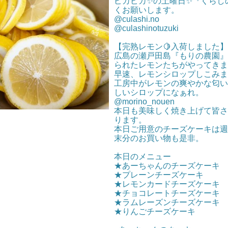
ピカピカ✨の土曜日✨『くらし
くお願いします。
@culashi.no
@culashinotuzuki
【完熟レモン🍋入荷しました】
広島の瀬戸田島『もりの農園』
られたレモンたちがやってきま
早速、レモンシロップしこみま
工房中がレモンの爽やかな匂い
しいシロップになぁれ。
@morino_nouen
本日も美味しく焼き上げて皆さ
ります。
本日ご用意のチーズケーキは週
末分のお買い物も是非。
本日のメニュー
★あーちゃんのチーズケーキ
★プレーンチーズケーキ
★レモンカードチーズケーキ
★チョコレートチーズケーキ
★ラムレーズンチーズケーキ
★りんごチーズケーキ