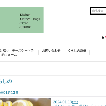
け取り チーズケーキ予
お問い合わせ
くらしの通信
約フォーム
らしの
01
13
年
月
日
2024.01.13(土)