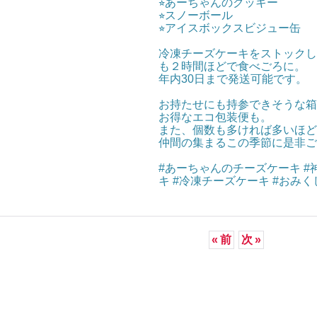
⭐︎あーちゃんのクッキー
⭐︎スノーボール
⭐︎アイスボックスビジュー缶
冷凍チーズケーキをストックし
も２時間ほどで食べごろに。
年内30日まで発送可能です。
お持たせにも持参できそうな箱入
お得なエコ包装便も。
また、個数も多ければ多いほど
仲間の集まるこの季節に是非ご
#あーちゃんのチーズケーキ #
キ #冷凍チーズケーキ #おみ
«
前
次
»